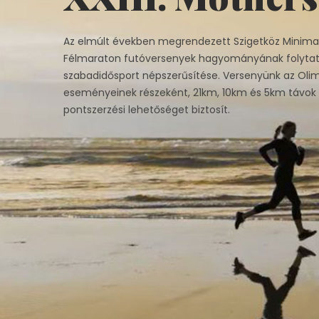
Az elmúlt években megrendezett Szigetköz Minima
Félmaraton futóversenyek hagyományának folytat
szabadidősport népszerűsítése. Versenyünk az Oli
eseményeinek részeként, 21km, 10km és 5km távok t
pontszerzési lehetőséget biztosít.