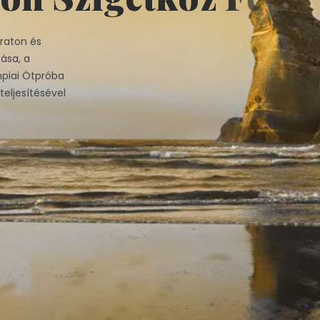
raton és
ása, a
mpiai Ötpróba
eljesítésével