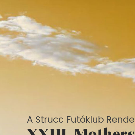
A Strucc Futóklub Rende
X
X
I
I
I
.
M
o
t
h
e
r
s