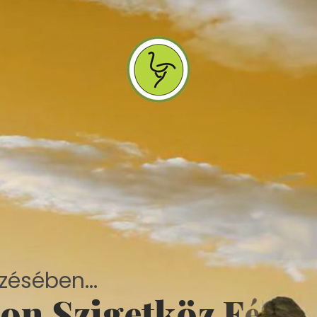
zésében...
o
n
S
z
i
g
e
t
k
ö
z
F
é
l
m